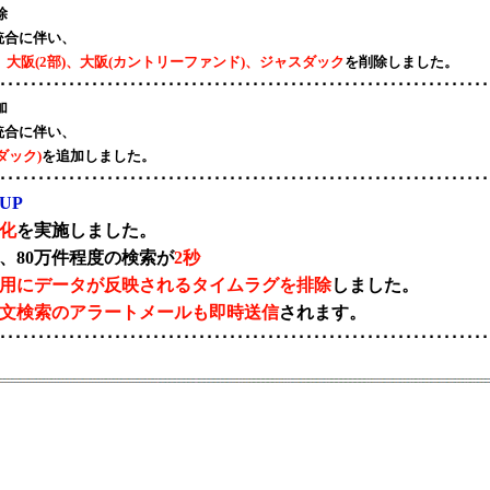
除
統合に伴い、
)、大阪(2部)、大阪(カントリーファンド)、ジャスダック
を削除しました。
････････････････････････････････････････････････････････････････
加
統合に伴い、
ダック)
を追加しました。
････････････････････････････････････････････････････････････････
UP
化
を実施しました。
、80万件程度の検索が
2秒
用にデータが反映されるタイムラグを排除
しました。
文検索のアラートメールも即時送信
されます。
････････････････････････････････････････････････････････････････