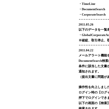
・TimeLine
・DocumentSearch
・CorporateSearch
･････････････････
2011.05.26
以下のデータを一覧
・GlobalCorporateAct
※破綻、取引停止、
･････････････････
2011.04.22
メールアラート機能
DocumentSea
条件に該当した文書
通知されます。
（提出文書に問題が
操作性を向上しまし
ログイン時の【ログイン
押下でログインでき
以下の画面の【検索】
検索されます。