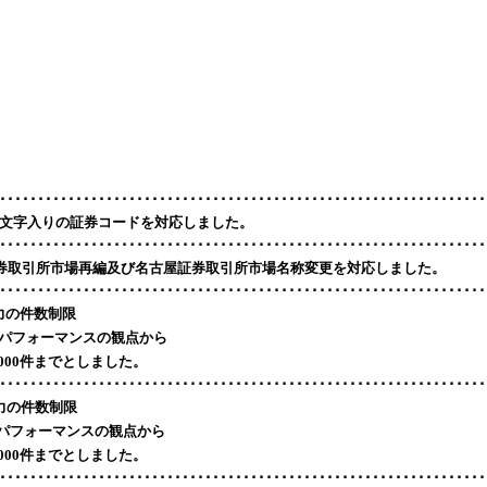
････････････････････････････････････････････････････････････････
09 英文字入りの証券コードを対応しました。
････････････････････････････････････････････････････････････････
4 東京証券取引所市場再編及び名古屋証券取引所市場名称変更を対応しました。
････････････････････････････････････････････････････････････････
SV出力の件数制限
archはパフォーマンスの観点から
000件までとしました。
････････････････････････････････････････････････････････････････
SV出力の件数制限
rchはパフォーマンスの観点から
000件までとしました。
････････････････････････････････････････････････････････････････