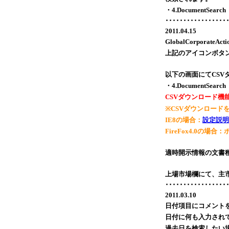
・4.DocumentSearch
･････････････････
2011.04.15
GlobalCorporateA
上記のアイコンボタ
以下の画面にてCSV
・4.DocumentSearch
CSVダウンロード
※CSVダウンロー
IE8の場合：
設定説明
FireFox4.0の
適時開示情報の文書
上場市場欄にて、主市
･････････････････
2011.03.10
日付項目にコメント
日付に何も入力され
過去日を検索したい