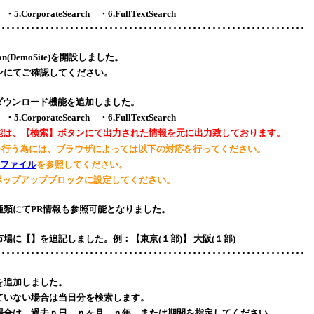
 ・5.CorporateSearch ・6.FullTextSearch
･･･････････････････････････････････････････････････････････････
ction(DemoSite)を開設しました。
ンにてご確認してください。
ダウンロード機能を追加しました。
 ・5.CorporateSearch ・6.FullTextSearch
機能は、【検索】ボタンにて出力された情報を元に出力致しております。
ドを行う為には、ブラウザによっては以下の対応を行ってください。
ファイル
を参照してください。
場合：ポップアップブロックに設定してください。
種類にてPR情報も参照可能となりました。
場に【】を追記しました。例：【東京(１部)】 大阪(１部)
･･･････････････････････････････････････････････････････････････
を追加しました。
ていない場合は当日分を検索します。
場合は、過去ｎ日、ｎヶ月、ｎ年、または期間を指定してください。