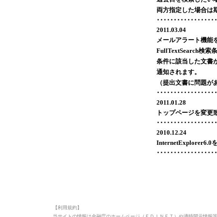
両方指定した場合は
･････････････････
2011.03.04
メールアラート機能
FullTextSea
条件に該当した文書
通知されます。
（提出文書に問題が
･････････････････
2011.01.28
トップページを変更
･････････････････
2010.12.24
InternetExplore
･････････････････
【利用規約】
当サイトの情報は金融庁のホームページ（ＥＤＩＮＥＴ）や適時開示情報等（Ｔ