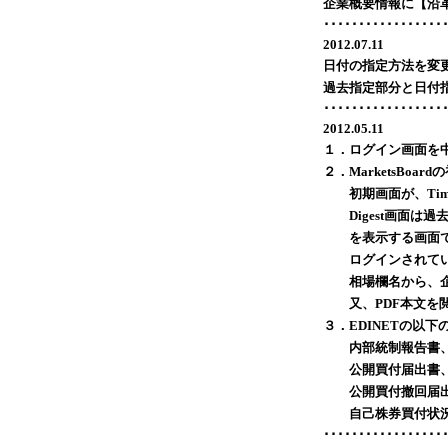
企業概要情報に【沿
･････････････････
2012.07.11
日付の指定方法を変
過去指定部分と日付
･････････････････
2012.05.11
１．ログイン画面を
２．MarketsBoa
初期画面が、TimeL
Digest画面は
を表示する画面で
ログインされてい
相場欄名から、企
又、PDF本文を閲
３．EDINETの以
内部統制報告書、
公開買付届出書、
公開買付撤回届出
自己株券買付状況
･････････････････