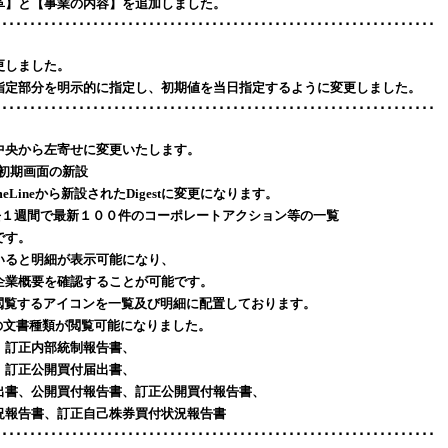
革】と【事業の内容】を追加しました。
･･･････････････････････････････････････････････････････････････
更しました。
指定部分を明示的に指定し、初期値を当日指定するように変更しました。
･･･････････････････････････････････････････････････････････････
中央から左寄せに変更いたします。
rdの初期画面の新設
ineから新設されたDigestに変更になります。
過去１週間で最新１００件のコーポレートアクション等の一覧
す。
ると明細が表示可能になり、
業概要を確認することが可能です。
覧するアイコンを一覧及び明細に配置しております。
下の文書種類が閲覧可能になりました。
訂正内部統制報告書、
訂正公開買付届出書、
書、公開買付報告書、訂正公開買付報告書、
報告書、訂正自己株券買付状況報告書
･･･････････････････････････････････････････････････････････････