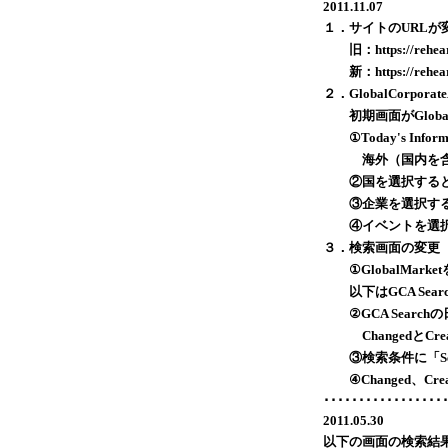
2011.11.07
１．サイトのURLが
旧：https://rehearsal
新：https://rehearsa
２．GlobalCorpor
初期画面がGlobalM
①Today's Inf
海外（国内を含む
②国を選択すると
③企業を選択する
④イベントを選択
３．検索画面の変更
①GlobalMarke
以下はGCA Search
②GCA Search
ChangedとCre
③検索条件に「Sec
④Changed、Cre
･････････････････
2011.05.30
以下の画面の検索結