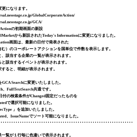
変更になります。
.neostage.co.jp/GlobalCorporateAction/
l.neostage.co.jp/GCA/
ateActionの初期画面の新設
arketから新設されたToday's Informationに変更になりました。
ormation画面は、最新の日付で発表された
）のコーポレートアクションを国単位で件数を表示します。
、該当する企業の一覧が表示されます。
と該当するイベントが表示されます。
すると、明細が表示されます。
tをGCA Searchに変更いたしました。
、FullTextSearch共通です。
の日付の検索条件がChanged固定だったものを
atedで選択可能になりました。
Type 」を追加いたしました。
ated、IssueNameでソート可能になりました。
･･･････････････････････････････････････････････････････････････
果一覧が１行毎に色違いで表示されます。