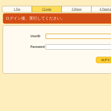
1.Top
2.Login
3.Digest
4.TimeLi
ログイン後、実行してください。
UserID
Password
ログイ