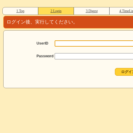
1.Top
2.Login
3.Digest
4.TimeLi
ログイン後、実行してください。
UserID
Password
ログイ