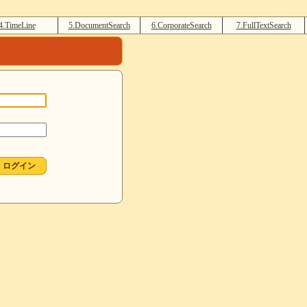
4.TimeLine
5.DocumentSearch
6.CorporateSearch
7.FullTextSearch
ログイン