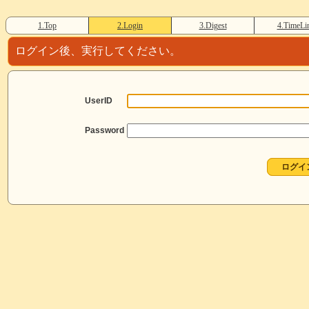
1.Top
2.Login
3.Digest
4.TimeLi
ログイン後、実行してください。
UserID
Password
ログイ