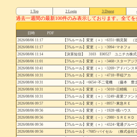
1.Top
2.Login
3.Digest
過去一週間の最新100件のみ表示しております。全てを参照し
日時
PDF
2026/08/06 11:17
【5%ルール】変更（＋）<6351>鶴見製 （
2026/08/06 11:17
【5%ルール】変更（－）<3994>マネフォ （ベイリー・
2026/08/06 11:14
【決算短信】 3103 E00527 ユニチカ株式
2026/08/06 11:01
【5%ルール】変更（＋）<3468>スターア
2026/08/06 10:41
【5%ルール】変更（＋）<3269>アドバン
2026/08/06 10:31
【5%ルール】変更（－）<4718>早稲アカ 
2026/08/06 10:31
【5%ルール】<6654>不二電機 （藤本 豊
2026/08/06 10:31
【5%ルール】変更（－）<5010>日精蝋 
2026/08/06 10:31
【5%ルール】変更（＋）<3249>産業ファ
2026/08/06 09:57
【5%ルール】変更（－）<8957>東急ＲＥ 
2026/08/06 09:56
【5%ルール】変更（－）<1928>積ハウス 
2026/08/06 09:56
【5%ルール】変更（－）<2980>ＳＲＥＨＤ
2026/08/06 09:56
【5%ルール】変更（＋）<4324>電通グルー
2026/08/06 09:56
【5%ルール】<7685>バイセル （株式会社