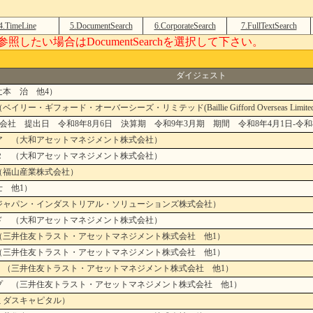
4.TimeLine
5.DocumentSearch
6.CorporateSearch
7.FullTextSearch
たい場合はDocumentSearchを選択して下さい。
ダイジェスト
辻本 治 他4）
ギフォード・オーバーシーズ・リミテッド(Baillie Gifford Overseas Limite
会社 提出日 令和8年8月6日 決算期 令和9年3月期 期間 令和8年4月1日-令和8
ジア （大和アセットマネジメント株式会社）
スＲ （大和アセットマネジメント株式会社）
（福山産業株式会社）
士 他1）
（ジャパン・インダストリアル・ソリューションズ株式会社）
ンド （大和アセットマネジメント株式会社）
（三井住友トラスト・アセットマネジメント株式会社 他1）
（三井住友トラスト・アセットマネジメント株式会社 他1）
 （三井住友トラスト・アセットマネジメント株式会社 他1）
プ （三井住友トラスト・アセットマネジメント株式会社 他1）
ミダスキャピタル）