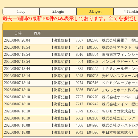
1.Top
2.Login
3.Digest
4.TimeLi
過去一週間の最新100件のみ表示しております。全てを参照したい場
日時
PDF
2026/08/07 20:04
【決算短信】 7567 E02878 株式会社栄電子 提出
2026/08/07 18:54
【決算短信】 4241 E01066 株式会社アテクト 提
2026/08/07 18:54
【決算短信】 8616 E03764 東海東京フィナンシ
2026/08/07 18:54
【決算短信】 4564 E05363 オンコセラピー・サイ
2026/08/07 18:44
【決算短信】 4335 E05255 ＩＰＳホールディング
2026/08/07 18:14
【決算短信】 3948 E00708 光ビジネスフォーム株
2026/08/07 18:14
【決算短信】 9274 E02516 ＫＰＰグループホール
2026/08/07 18:10
【決算短信】 6836 E03346 ぷらっとホーム株式会
2026/08/07 18:10
【決算短信】 7727 E02270 株式会社オーバル 提
2026/08/07 18:10
【決算短信】 7217 E02242 株式会社テイン 提出
2026/08/07 18:10
【決算短信】 7079 E35335 ＷＤＢココ株式会社 
2026/08/07 18:10
【決算短信】 6662 E02100 株式会社ユビテック 
2026/08/07 18:08
【決算短信】 4686 E04996 株式会社ジャストシス
2026/08/07 18:08
【決算短信】 9643 E04596 中日本興業株式会社 