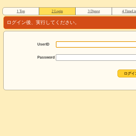
1.Top
2.Login
3.Digest
4.TimeLi
ログイン後、実行してください。
UserID
Password
ログイ