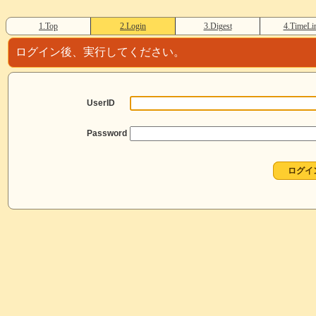
1.Top
2.Login
3.Digest
4.TimeLi
ログイン後、実行してください。
UserID
Password
ログイ