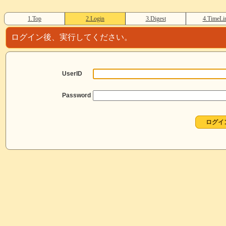
1.Top
2.Login
3.Digest
4.TimeLi
ログイン後、実行してください。
UserID
Password
ログイ