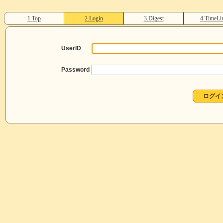
1.Top
2.Login
3.Digest
4.TimeLi
UserID
Password
ログイ