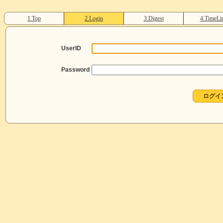
1.Top
2.Login
3.Digest
4.TimeLi
UserID
Password
ログイ